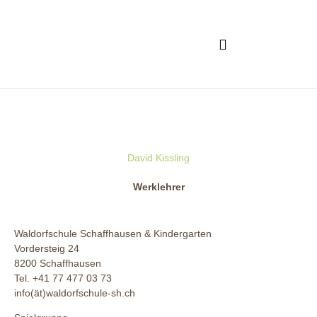
Was ist Waldorf?
Aufnahme & Finanzielles
David Kissling
Werklehrer
Waldorfschule Schaffhausen & Kindergarten
Vordersteig 24
8200 Schaffhausen
Tel. +41 77 477 03 73
info(ät)waldorfschule-sh.ch